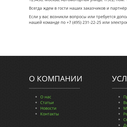
Всегда ждем в гости наших заказчиков и партнёр
Если у вас возникли вопросы или требуется доп
нашей команде по +7 (495) 231-22-25 или электр
О КОМПАНИИ
УСЛ
О нас
П
Статьи
В
Новости
М
Контакты
Р
С
Д