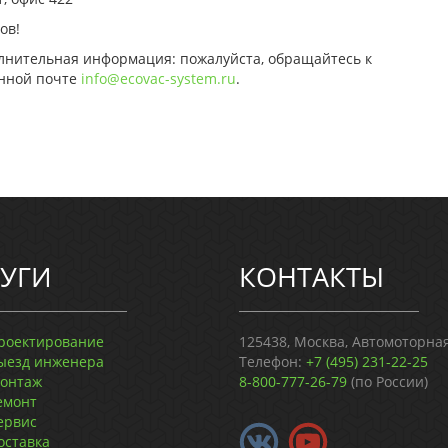
ов!
олнительная информация: пожалуйста, обращайтесь к
онной почте
info@ecovac-system.ru
.
УГИ
КОНТАКТЫ
роектирование
125438, Москва, Автомоторная 
ыезд инженера
Телефон:
+7 (495) 231-22-25
онтаж
8-800-777-26-79
(по России)
емонт
ервис
оставка